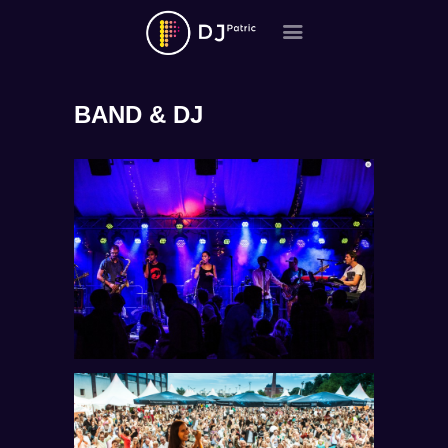
ÜBER MICH
REFERENZEN
GALERIE
BAND & DJ
MUSIK ABO
PARTNER
KONTAKT