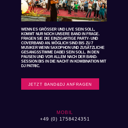
WENN ES GRÖSSER UND LIVE SEIN SOLL, K
OMMT NUR NOCH UNSERE BAND IN FRAGE. F
RAGEN SIE DIE EINZIGARTIGE PARTY- UND C
OVERBAND AN. MÖGLICH SIND BIS ZU 7 M
USIKER WENN SAXOPHON UND ZUSÄTZLICHE G
ESANGSSTIMME DABEI SEIN SOLL. IN DEN P
AUSEN UND VOR ALLEM NACH DER BAND-S
ESSION BIS IN DIE NACHT IN KOMBINATION MIT D
J PATRIC.
JETZT BAND&DJ ANFRAGEN
MOBIL
+49 (0) 1758424351